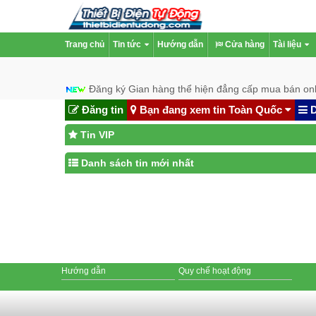
Trang chủ
Tin tức
Hướng dẫn
Cửa hàng
Tài liệu
Đăng ký Gian hàng thể hiện đẳng cấp mua bán onl
Đăng tin
Bạn đang xem tin Toàn Quốc
D
Tin VIP
Danh sách tin mới nhất
Hướng dẫn
Quy chế hoạt động