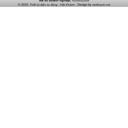
Mã số doanh nghiệp:
4100532005
© 2015,
. Design by
Thiết bị điện tự động - Việt Khánh
vietkhanh.net