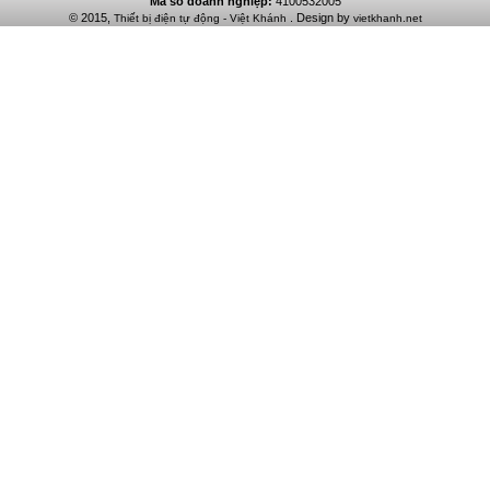
Mã số doanh nghiệp:
4100532005
© 2015,
. Design by
Thiết bị điện tự động - Việt Khánh
vietkhanh.net