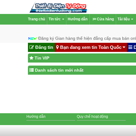
Trang chủ
Tin tức
Hướng dẫn
Cửa hàng
Tài liệu
Đăng ký Gian hàng thể hiện đẳng cấp mua bán onl
Đăng tin
Bạn đang xem tin Toàn Quốc
D
Tin VIP
Danh sách tin mới nhất
Hướng dẫn
Quy chế hoạt động