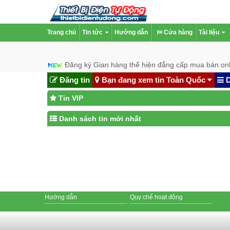
Trang chủ
Tin tức
Hướng dẫn
Cửa hàng
Tài liệu
Đăng ký Gian hàng thể hiện đẳng cấp mua bán onl
Đăng tin
Bạn đang xem tin Toàn Quốc
D
Tin VIP
Danh sách tin mới nhất
Hướng dẫn
Quy chế hoạt động