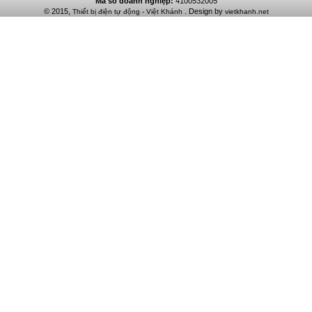
Mã số doanh nghiệp:
4100532005
© 2015,
. Design by
Thiết bị điện tự động - Việt Khánh
vietkhanh.net