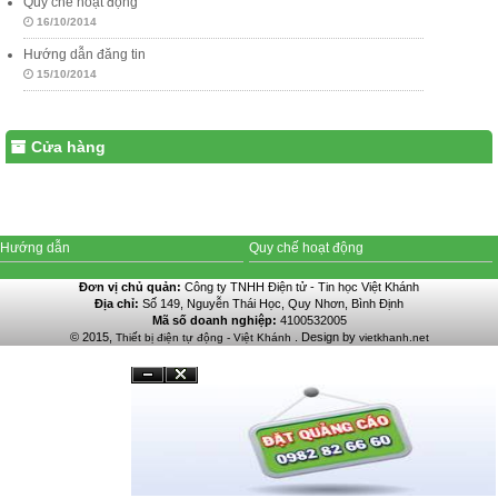
Quy chế hoạt động
16/10/2014
Hướng dẫn đăng tin
15/10/2014
Cửa hàng
Hướng dẫn
Quy chế hoạt động
Đơn vị chủ quản:
Công ty TNHH Điện tử - Tin học Việt Khánh
Địa chỉ:
Số 149, Nguyễn Thái Học, Quy Nhơn, Bình Định
Mã số doanh nghiệp:
4100532005
© 2015,
. Design by
Thiết bị điện tự động - Việt Khánh
vietkhanh.net
Đóng
Ẩn