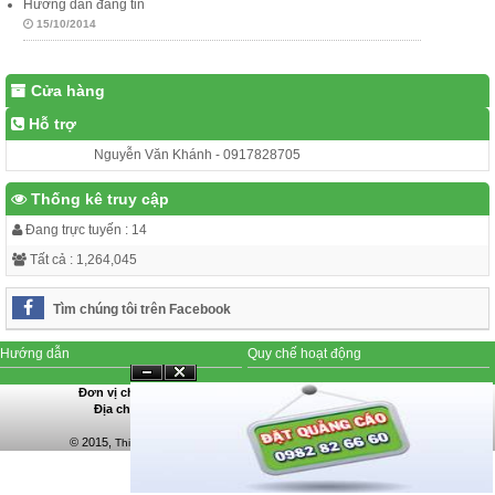
Hướng dẫn đăng tin
15/10/2014
Cửa hàng
Hỗ trợ
Nguyễn Văn Khánh - 0917828705
Thống kê truy cập
Đang trực tuyến : 14
Tất cả : 1,264,045
Tìm chúng tôi trên Facebook
Hướng dẫn
Quy chế hoạt động
Đóng
Ẩn
Đơn vị chủ quản:
Công ty TNHH Điện tử - Tin học Việt Khánh
Địa chỉ:
Số 149, Nguyễn Thái Học, Quy Nhơn, Bình Định
Mã số doanh nghiệp:
4100532005
© 2015,
. Design by
Thiết bị điện tự động - Việt Khánh
vietkhanh.net