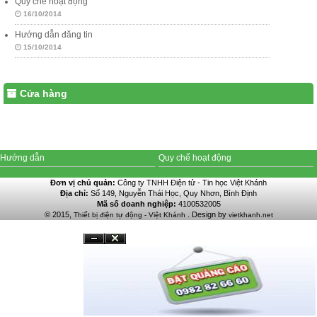
Quy chế hoạt động
16/10/2014
Hướng dẫn đăng tin
15/10/2014
Cửa hàng
Hướng dẫn
Quy chế hoạt động
Đơn vị chủ quản:
Công ty TNHH Điện tử - Tin học Việt Khánh
Địa chỉ:
Số 149, Nguyễn Thái Học, Quy Nhơn, Bình Định
Mã số doanh nghiệp:
4100532005
© 2015,
. Design by
Thiết bị điện tự động - Việt Khánh
vietkhanh.net
Đóng
Ẩn