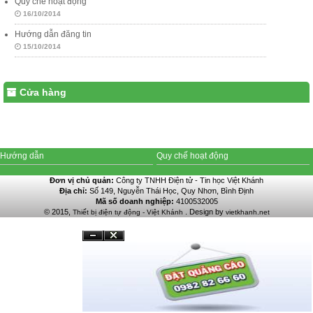
Quy chế hoạt động
16/10/2014
Hướng dẫn đăng tin
15/10/2014
Cửa hàng
Hướng dẫn
Quy chế hoạt động
Đơn vị chủ quản:
Công ty TNHH Điện tử - Tin học Việt Khánh
Địa chỉ:
Số 149, Nguyễn Thái Học, Quy Nhơn, Bình Định
Mã số doanh nghiệp:
4100532005
© 2015,
. Design by
Thiết bị điện tự động - Việt Khánh
vietkhanh.net
Đóng
Ẩn