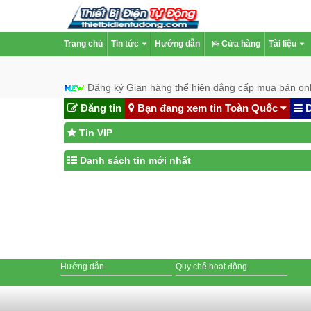
Trang chủ
Tin tức
Hướng dẫn
Cửa hàng
Tài liệu
Đăng ký Gian hàng thể hiện đẳng cấp mua bán onl
Đăng tin
Bạn đang xem tin Toàn Quốc
D
Tin VIP
Danh sách tin mới nhất
Hướng dẫn
Quy chế hoạt động