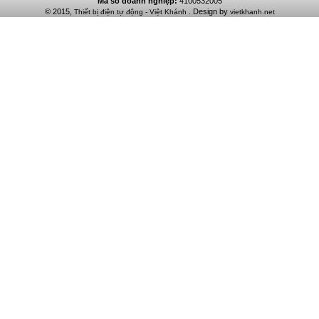
Mã số doanh nghiệp:
4100532005
© 2015,
. Design by
Thiết bị điện tự động - Việt Khánh
vietkhanh.net