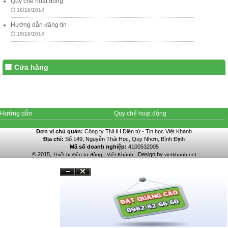
Quy chế hoạt động
16/10/2014
Hướng dẫn đăng tin
15/10/2014
Cửa hàng
Hướng dẫn
Quy chế hoạt động
Đơn vị chủ quản:
Công ty TNHH Điện tử - Tin học Việt Khánh
Địa chỉ:
Số 149, Nguyễn Thái Học, Quy Nhơn, Bình Định
Mã số doanh nghiệp:
4100532005
© 2015,
. Design by
Thiết bị điện tự động - Việt Khánh
vietkhanh.net
Đóng
Ẩn