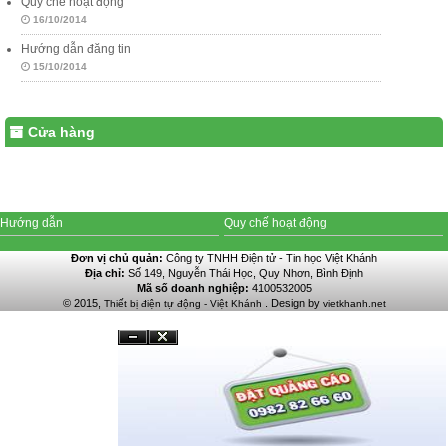
Quy chế hoạt động
16/10/2014
Hướng dẫn đăng tin
15/10/2014
Cửa hàng
Hướng dẫn
Quy chế hoạt động
Đơn vị chủ quản:
Công ty TNHH Điện tử - Tin học Việt Khánh
Địa chỉ:
Số 149, Nguyễn Thái Học, Quy Nhơn, Bình Định
Mã số doanh nghiệp:
4100532005
© 2015,
. Design by
Thiết bị điện tự động - Việt Khánh
vietkhanh.net
Đóng
Ẩn