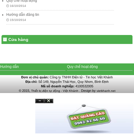
Quy chế hoạt động
16/10/2014
Hướng dẫn đăng tin
15/10/2014
Cửa hàng
Hướng dẫn
Quy chế hoạt động
Đơn vị chủ quản:
Công ty TNHH Điện tử - Tin học Việt Khánh
Địa chỉ:
Số 149, Nguyễn Thái Học, Quy Nhơn, Bình Định
Mã số doanh nghiệp:
4100532005
© 2015,
. Design by
Thiết bị điện tự động - Việt Khánh
vietkhanh.net
Đóng
Ẩn