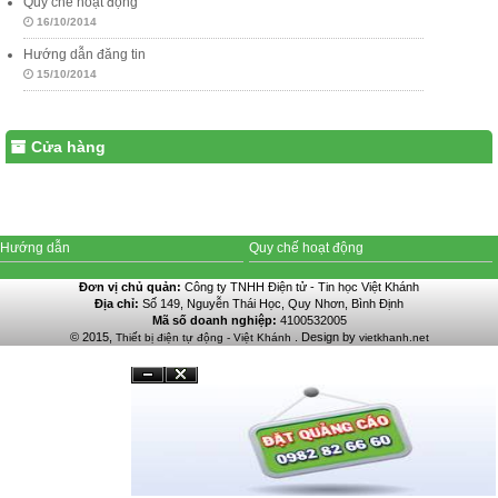
Quy chế hoạt động
16/10/2014
Hướng dẫn đăng tin
15/10/2014
Cửa hàng
Hướng dẫn
Quy chế hoạt động
Đơn vị chủ quản:
Công ty TNHH Điện tử - Tin học Việt Khánh
Địa chỉ:
Số 149, Nguyễn Thái Học, Quy Nhơn, Bình Định
Mã số doanh nghiệp:
4100532005
© 2015,
. Design by
Thiết bị điện tự động - Việt Khánh
vietkhanh.net
Đóng
Ẩn