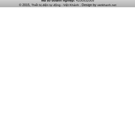
Mã số doanh nghiệp:
4100532005
© 2015,
. Design by
Thiết bị điện tự động - Việt Khánh
vietkhanh.net