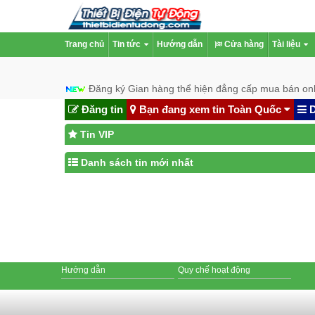
Trang chủ
Tin tức
Hướng dẫn
Cửa hàng
Tài liệu
Đăng ký Gian hàng thể hiện đẳng cấp mua bán onl
Đăng tin
Bạn đang xem tin Toàn Quốc
D
Tin VIP
Danh sách tin mới nhất
Hướng dẫn
Quy chế hoạt động