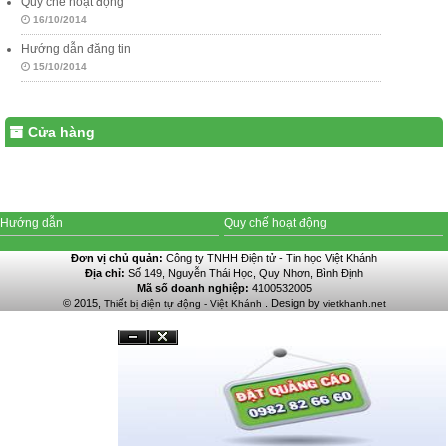
Quy chế hoạt động
16/10/2014
Hướng dẫn đăng tin
15/10/2014
Cửa hàng
Hướng dẫn
Quy chế hoạt động
Đơn vị chủ quản:
Công ty TNHH Điện tử - Tin học Việt Khánh
Địa chỉ:
Số 149, Nguyễn Thái Học, Quy Nhơn, Bình Định
Mã số doanh nghiệp:
4100532005
© 2015,
. Design by
Thiết bị điện tự động - Việt Khánh
vietkhanh.net
Đóng
Ẩn