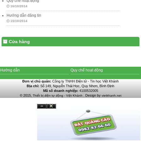
Quy chế hoạt động
16/10/2014
Hướng dẫn đăng tin
15/10/2014
Cửa hàng
Hướng dẫn
Quy chế hoạt động
Đơn vị chủ quản:
Công ty TNHH Điện tử - Tin học Việt Khánh
Địa chỉ:
Số 149, Nguyễn Thái Học, Quy Nhơn, Bình Định
Mã số doanh nghiệp:
4100532005
© 2015,
. Design by
Thiết bị điện tự động - Việt Khánh
vietkhanh.net
Đóng
Ẩn