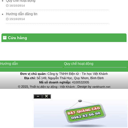
Quy chế hoạt động
16/10/2014
Hướng dẫn đăng tin
15/10/2014
Cửa hàng
Hướng dẫn
Quy chế hoạt động
Đơn vị chủ quản:
Công ty TNHH Điện tử - Tin học Việt Khánh
Địa chỉ:
Số 149, Nguyễn Thái Học, Quy Nhơn, Bình Định
Mã số doanh nghiệp:
4100532005
© 2015,
. Design by
Thiết bị điện tự động - Việt Khánh
vietkhanh.net
Đóng
Ẩn