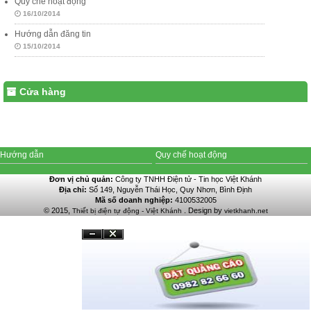
Quy chế hoạt động
16/10/2014
Hướng dẫn đăng tin
15/10/2014
Cửa hàng
Hướng dẫn
Quy chế hoạt động
Đơn vị chủ quản:
Công ty TNHH Điện tử - Tin học Việt Khánh
Địa chỉ:
Số 149, Nguyễn Thái Học, Quy Nhơn, Bình Định
Mã số doanh nghiệp:
4100532005
© 2015,
. Design by
Thiết bị điện tự động - Việt Khánh
vietkhanh.net
Đóng
Ẩn