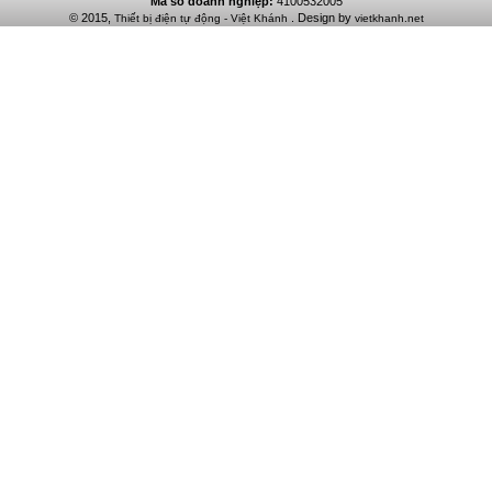
Mã số doanh nghiệp:
4100532005
© 2015,
. Design by
Thiết bị điện tự động - Việt Khánh
vietkhanh.net