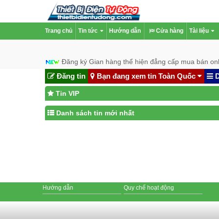
Trang chủ
Tin tức
Hướng dẫn
Cửa hàng
Tài liệu
Đăng ký Gian hàng thể hiện đẳng cấp mua bán onl
Đăng tin
Bạn đang xem tin Toàn Quốc
D
Tin VIP
Danh sách tin mới nhất
Hướng dẫn
Quy chế hoạt động