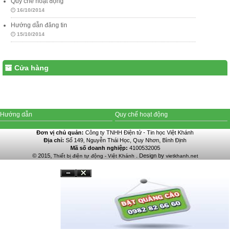
Quy chế hoạt động
16/10/2014
Hướng dẫn đăng tin
15/10/2014
Cửa hàng
Hướng dẫn
Quy chế hoạt động
Đơn vị chủ quản:
Công ty TNHH Điện tử - Tin học Việt Khánh
Địa chỉ:
Số 149, Nguyễn Thái Học, Quy Nhơn, Bình Định
Mã số doanh nghiệp:
4100532005
© 2015,
. Design by
Thiết bị điện tự động - Việt Khánh
vietkhanh.net
Đóng
Ẩn