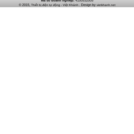
Mã số doanh nghiệp:
4100532005
© 2015,
. Design by
Thiết bị điện tự động - Việt Khánh
vietkhanh.net