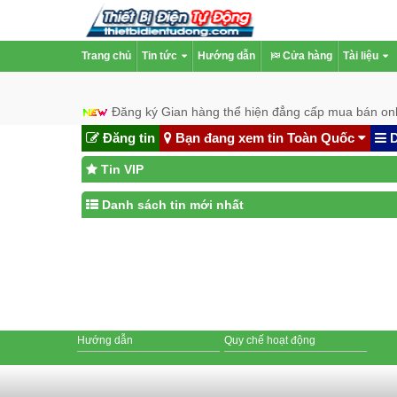
Trang chủ
Tin tức
Hướng dẫn
Cửa hàng
Tài liệu
Đăng ký Gian hàng thể hiện đẳng cấp mua bán onl
Đăng tin
Bạn đang xem tin Toàn Quốc
D
Tin VIP
Danh sách tin mới nhất
Hướng dẫn
Quy chế hoạt động