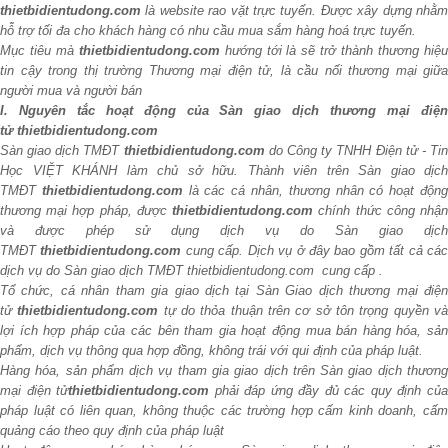
thietbidientudong.com
là website rao vặt trực tuyến. Được xây dựng nhằ
hỗ trợ tối đa cho khách hàng có nhu cầu mua sắm hàng hoá trực tuyến.
Mục tiêu mà
thietbidientudong.com
hướng tới là sẽ trở thành thương hiệ
tin cậy trong thị trường Thương mại điện tử, là cầu nối thương mại giữa
người mua và người bán
I. Nguyên tắc hoạt động của Sàn giao dịch thương mại điện
tử thietbidientudong.com
Sàn giao dịch TMĐT
thietbidientudong.com
do Công ty TNHH Điện tử - Ti
Học VIỆT KHÁNH làm chủ sở hữu. Thành viên trên Sàn giao dịch
TMĐT
thietbidientudong.com
là các cá nhân, thương nhân có hoạt độn
thương mại hợp pháp, được
thietbidientudong.com
chính thức công nhậ
và được phép sử dụng dịch vụ do Sàn giao dịch
TMĐT
thietbidientudong.com
cung cấp. Dịch vụ ở đây bao gồm tất cả cá
dịch vụ do Sàn giao dịch TMĐT thietbidientudong.com cung cấp .
Tổ chức, cá nhân tham gia giao dịch tại Sàn Giao dịch thương mại điện
tử
thietbidientudong.com
tự do thỏa thuận trên cơ sở tôn trọng quyền v
lợi ích hợp pháp của các bên tham gia hoạt động mua bán hàng hóa, sản
phẩm, dịch vụ thông qua hợp đồng, không trái với qui định của pháp luật.
Hàng hóa, sản phẩm dịch vụ tham gia giao dịch trên Sàn giao dịch thương
mại điện tử
thietbidientudong.com
phải đáp ứng đầy đủ các quy định củ
pháp luật có liên quan, không thuộc các trường hợp cấm kinh doanh, cấm
quảng cáo theo quy định của pháp luật