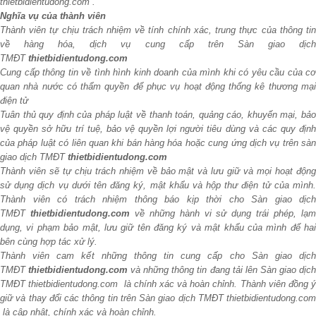
thietbidientudong.com .
Nghĩa vụ của thành viên
Thành viên tự chịu trách nhiệm về tính chính xác, trung thực của thông tin
về hàng hóa, dịch vụ cung cấp trên Sàn giao dịch
TMĐT
thietbidientudong.com
Cung cấp thông tin về tình hình kinh doanh của mình khi có yêu cầu của cơ
quan nhà nước có thẩm quyền để phục vụ hoạt động thống kê thương mại
điện tử
Tuân thủ quy định của pháp luật về thanh toán, quảng cáo, khuyến mại, bảo
vệ quyền sở hữu trí tuệ, bảo vệ quyền lợi người tiêu dùng và các quy định
của pháp luật có liên quan khi bán hàng hóa hoặc cung ứng dịch vụ trên sàn
giao dịch TMĐT
thietbidientudong.com
Thành viên sẽ tự chịu trách nhiệm về bảo mật và lưu giữ và mọi hoạt động
sử dụng dịch vụ dưới tên đăng ký, mật khẩu và hộp thư điện tử của mình.
Thành viên có trách nhiệm thông báo kịp thời cho Sàn giao dịch
TMĐT
thietbidientudong.com
về những hành vi sử dụng trái phép, lạ
dụng, vi phạm bảo mật, lưu giữ tên đăng ký và mật khẩu của mình để hai
bên cùng hợp tác xử lý.
Thành viên cam kết những thông tin cung cấp cho Sàn giao dịch
TMĐT
thietbidientudong.com
và những thông tin đang tải lên Sàn giao dịc
TMĐT thietbidientudong.com là chính xác và hoàn chỉnh. Thành viên đồng ý
giữ và thay đổi các thông tin trên Sàn giao dịch TMĐT thietbidientudong.com
là cập nhật, chính xác và hoàn chỉnh.