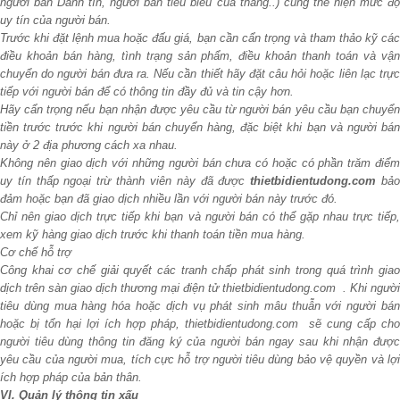
người bán Danh tín, người bán tiêu biểu của tháng..) cũng thể hiện mức độ
uy tín của người bán.
Trước khi đặt lệnh mua hoặc đấu giá, bạn cần cẩn trọng và tham thảo kỹ các
điều khoản bán hàng, tình trạng sản phẩm, điều khoản thanh toán và vận
chuyển do người bán đưa ra. Nếu cần thiết hãy đặt câu hỏi hoặc liên lạc trực
tiếp với người bán để có thông tin đầy đủ và tin cậy hơn.
Hãy cẩn trọng nếu bạn nhận được yêu cầu từ người bán yêu cầu bạn chuyển
tiền trước trước khi người bán chuyển hàng, đặc biệt khi bạn và người bán
này ở 2 địa phương cách xa nhau.
Không nên giao dịch với những người bán chưa có hoặc có phần trăm điểm
uy tín thấp ngoại trừ thành viên này đã được
thietbidientudong.com
bả
đảm hoặc bạn đã giao dịch nhiều lần với người bán này trước đó.
Chỉ nên giao dịch trực tiếp khi bạn và người bán có thể gặp nhau trực tiếp,
xem kỹ hàng giao dịch trước khi thanh toán tiền mua hàng.
Cơ chế hỗ trợ
Công khai cơ chế giải quyết các tranh chấp phát sinh trong quá trình giao
dịch trên sàn giao dịch thương mại điện tử thietbidientudong.com . Khi người
tiêu dùng mua hàng hóa hoặc dịch vụ phát sinh mâu thuẫn với người bán
hoặc bị tổn hại lợi ích hợp pháp, thietbidientudong.com sẽ cung cấp cho
người tiêu dùng thông tin đăng ký của người bán ngay sau khi nhận được
yêu cầu của người mua, tích cực hỗ trợ người tiêu dùng bảo vệ quyền và lợi
ích hợp pháp của bản thân.
VI. Quản lý thông tin xấu