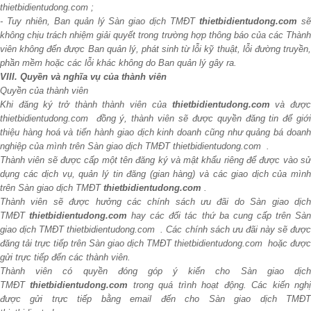
thietbidientudong.com ;
- Tuy nhiên, Ban quản lý Sàn giao dịch TMĐT
thietbidientudong.com
s
không chịu trách nhiệm giải quyết trong trường hợp thông báo của các Thành
viên không đến được Ban quản lý, phát sinh từ lỗi kỹ thuật, lỗi đường truyền,
phần mềm hoặc các lỗi khác không do Ban quản lý gây ra.
VIII. Quyền và nghĩa vụ của thành viên
Quyền của thành viên
Khi đăng ký trở thành thành viên của
thietbidientudong.com
và đượ
thietbidientudong.com đồng ý, thành viên sẽ được quyền đăng tin để giới
thiệu hàng hoá và tiến hành giao dịch kinh doanh cũng như quảng bá doanh
nghiệp của mình trên Sàn giao dịch TMĐT thietbidientudong.com .
Thành viên sẽ được cấp một tên đăng ký và mật khẩu riêng để được vào sử
dụng các dịch vụ, quản lý tin đăng (gian hàng) và các giao dịch của mình
trên Sàn giao dịch TMĐT
thietbidientudong.com
.
Thành viên sẽ được hưởng các chính sách ưu đãi do Sàn giao dịch
TMĐT
thietbidientudong.com
hay các đối tác thứ ba cung cấp trên Sà
giao dịch TMĐT thietbidientudong.com . Các chính sách ưu đãi này sẽ được
đăng tải trực tiếp trên Sàn giao dịch TMĐT thietbidientudong.com hoặc được
gửi trực tiếp đến các thành viên.
Thành viên có quyền đóng góp ý kiến cho Sàn giao dịch
TMĐT
thietbidientudong.com
trong quá trình hoạt động. Các kiến ngh
được gửi trực tiếp bằng email đến cho Sàn giao dịch TMĐT