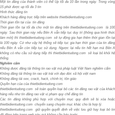
Một tin đăng của thành viên có thể Up tối đa 10 lần trong ngày. Trong vòng
15 phút được up tối đa 3 tin
Hình thức đăng tin
Khách hàng đăng trực tiếp trên website thietbidientudong.com
Thời gian tồn tại của tin đăng
Thời gian tồn tại tối đa cho một tin đăng trên thietbidientudong.com là 100
ngày. Sau thời gian này nếu Bên A vẫn tiếp tục duy trì (thông qua hình thức
làm mới) thì thietbidientudong.com sẽ tự động gia hạn thêm thời gian tồn tại
là 100 ngày. Cứ như vậy hệ thống sẽ tiếp tục gia hạn thời gian của tin đăng
nếu Bên A vẫn còn tiếp tục sử dụng. Ngược lại nếu tin hết hạn mà Bên A
không có nhu cầu sử dụng tiếp thì thietbidientudong.com sẽ loại bỏ khỏi hệ
thống.
Nghiêm cấm
Không được đăng tải thông tin rao vặt mà pháp luật Việt Nam nghiêm cấm
Không đăng tải thông tin rao vặt trái với đạo đức xã hội việt nam
Không đăng tải sex, crack, hack, chính trị, tôn giáo
Quyền hạn của của thietbidientudong.com
thietbidientudong.com sẽ toàn quyền loại bỏ các tin đăng rao vặt của khách
hàng nếu như tin đăng rao vặt vị phạm quy chế đăng tin
Các tin đăng không phù hợp với chuyên mục quy định sẽ bị xóa hoặc
thietbidientudong.com chuyển sang chuyên mục khác cho là hợp lý.
thietbidientudong.com giữ quyền quyết định về việc lưu giữ hay loại bỏ tin
đã đăng trên trang web này mà không cần báo trước.