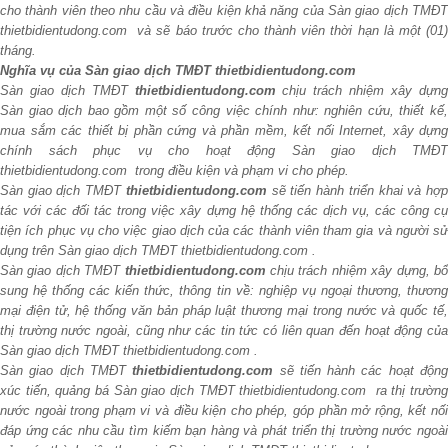
cho thành viên theo nhu cầu và điều kiện khả năng của Sàn giao dịch TMĐT
thietbidientudong.com và sẽ báo trước cho thành viên thời hạn là một (01)
tháng.
Nghĩa vụ của Sàn giao dịch TMĐT thietbidientudong.com
Sàn giao dịch TMĐT
thietbidientudong.com
chịu trách nhiệm xây dựn
Sàn giao dịch bao gồm một số công việc chính như: nghiên cứu, thiết kế,
mua sắm các thiết bị phần cứng và phần mềm, kết nối Internet, xây dựng
chính sách phục vụ cho hoạt động Sàn giao dịch TMĐT
thietbidientudong.com trong điều kiện và phạm vi cho phép.
Sàn giao dịch TMĐT
thietbidientudong.com
sẽ tiến hành triển khai và hợ
tác với các đối tác trong việc xây dựng hệ thống các dịch vụ, các công cụ
tiện ích phục vụ cho việc giao dịch của các thành viên tham gia và người sử
dụng trên Sàn giao dịch TMĐT thietbidientudong.com .
Sàn giao dịch TMĐT
thietbidientudong.com
chịu trách nhiệm xây dựng, b
sung hệ thống các kiến thức, thông tin về: nghiệp vụ ngoại thương, thương
mại điện tử, hệ thống văn bản pháp luật thương mại trong nước và quốc tế,
thị trường nước ngoài, cũng như các tin tức có liên quan đến hoạt động của
Sàn giao dịch TMĐT thietbidientudong.com .
Sàn giao dịch TMĐT
thietbidientudong.com
sẽ tiến hành các hoạt độn
xúc tiến, quảng bá Sàn giao dịch TMĐT thietbidientudong.com ra thị trường
nước ngoài trong phạm vi và điều kiện cho phép, góp phần mở rộng, kết nối
đáp ứng các nhu cầu tìm kiếm bạn hàng và phát triển thị trường nước ngoài