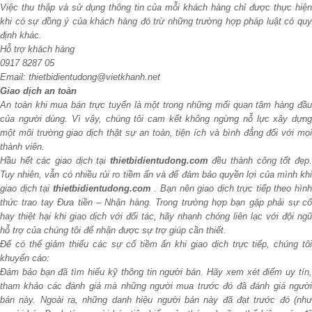
Việc thu thập và sử dụng thông tin của mỗi khách hàng chỉ được thực hiện
khi có sự đồng ý của khách hàng đó trừ những trường hợp pháp luật có quy
định khác.
Hỗ trợ khách hàng
0917 8287 05
Email: thietbidientudong@vietkhanh.net
Giao dịch an toàn
An toàn khi mua bán trực tuyến là một trong những mối quan tâm hàng đầu
của người dùng. Vì vậy, chúng tôi cam kết không ngừng nỗ lực xây dựng
một môi trường giao dịch thật sự an toàn, tiện ích và bình đẳng đối với mọi
thành viên.
Hầu hết các giao dịch tại
thietbidientudong.com
đều thành công tốt đẹp
Tuy nhiên, vẫn có nhiều rủi ro tiềm ẩn và để đảm bảo quyền lợi của mình khi
giao dịch tại
thietbidientudong.com
. Bạn nên giao dịch trực tiếp theo hìn
thức trao tay Đưa tiền – Nhận hàng. Trong trường hợp bạn gặp phải sự cố
hay thiệt hại khi giao dịch với đối tác, hãy nhanh chóng liên lạc với đội ngũ
hỗ trợ của chúng tôi để nhận được sự trợ giúp cần thiết.
Để có thể giảm thiểu các sự cố tiềm ẩn khi giao dịch trực tiếp, chúng tôi
khuyến cáo:
Đảm bảo bạn đã tìm hiểu kỹ thông tin người bán. Hãy xem xét điểm uy tín,
tham khảo các đánh giá mà những người mua trước đó đã đánh giá người
bán này. Ngoài ra, những danh hiệu người bán này đã đạt trước đó (như