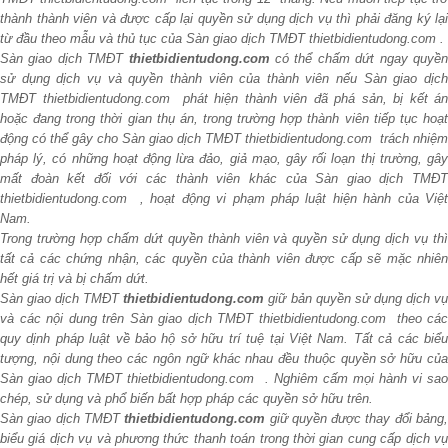
thành thành viên và được cấp lại quyền sử dụng dịch vụ thì phải đăng ký lại
từ đầu theo mẫu và thủ tục của Sàn giao dịch TMĐT thietbidientudong.com .
Sàn giao dịch TMĐT
thietbidientudong.com
có thể chấm dứt ngay quyề
sử dụng dịch vụ và quyền thành viên của thành viên nếu Sàn giao dịch
TMĐT thietbidientudong.com phát hiện thành viên đã phá sản, bị kết án
hoặc đang trong thời gian thụ án, trong trường hợp thành viên tiếp tục hoạt
động có thể gây cho Sàn giao dịch TMĐT thietbidientudong.com trách nhiệm
pháp lý, có những hoạt động lừa đảo, giả mạo, gây rối loạn thị trường, gây
mất đoàn kết đối với các thành viên khác của Sàn giao dịch TMĐT
thietbidientudong.com , hoạt động vi phạm pháp luật hiện hành của Việt
Nam.
Trong trường hợp chấm dứt quyền thành viên và quyền sử dụng dịch vụ thì
tất cả các chứng nhận, các quyền của thành viên được cấp sẽ mặc nhiên
hết giá trị và bị chấm dứt.
Sàn giao dịch TMĐT
thietbidientudong.com
giữ bản quyền sử dụng dịch v
và các nội dung trên Sàn giao dịch TMĐT thietbidientudong.com theo các
quy dịnh pháp luật về bảo hộ sở hữu trí tuệ tại Việt Nam. Tất cả các biểu
tượng, nội dung theo các ngôn ngữ khác nhau đều thuộc quyền sở hữu của
Sàn giao dịch TMĐT thietbidientudong.com . Nghiêm cấm mọi hành vi sao
chép, sử dụng và phổ biến bất hợp pháp các quyền sở hữu trên.
Sàn giao dịch TMĐT
thietbidientudong.com
giữ quyền được thay đổi bảng
biểu giá dịch vụ và phương thức thanh toán trong thời gian cung cấp dịch vụ