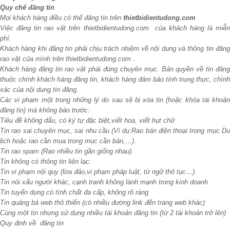
Quy chế đăng tin
Mọi khách hàng điều có thể đăng tin trên
thietbidientudong.com
.
Việc đăng tin rao vặt trên thietbidientudong.com của khách hàng là miễn
phí.
Khách hàng khi đăng tin phải chịu trách nhiệm về nội dung và thông tin đăng
rao vặt của mình trên thietbidientudong.com .
Khách hàng đăng tin rao vặt phải đúng chuyên mục. Bản quyền về tin đăng
thuộc chính khách hàng đăng tin, khách hàng đảm bảo tính trung thực, chính
xác của nội dung tin đăng.
Các vi phạm một trong những lý do sau sẽ bị xóa tin (hoặc khóa tài khoản
đăng tin) mà không báo trước:
Tiêu đề không dấu, có ký tự đặc biệt,viết hoa, viết hụt chữ
Tin rao sai chuyên mục, sai nhu cầu (Ví dụ:Rao bán điện thoại trong mục Du
lịch hoặc rao cần mua trong mục cần bán,…).
Tin rao spam (Rao nhiều tin gần giống nhau).
Tin không có thông tin liên lạc.
Tin vi phạm nội quy (lừa đảo,vi phạm pháp luật, từ ngữ thô tục…).
Tin nói xấu người khác, cạnh tranh không lành mạnh trong kinh doanh
Tin tuyển dụng có tính chất đa cấp, không rõ ràng
Tin quảng bá web thô thiển (có nhiều đường link đến trang web khác)
Cùng một tin nhưng sử dụng nhiều tài khoản đăng tin (từ 2 tài khoản trở lên)
Quy định về đăng tin