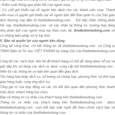
- Kiểm soát thông qua phản hồi của người mua.
- Cơ chế gửi khiếu nại về người bán dành cho các thành viên mua. Thành
viên mua có quyền gửi khiếu nại về người bán đến Ban quản trị của Sàn giao
dịch thương mại điện tử thietbidientudong.com . Khi tiếp nhận những phản
hồi này, thietbidientudong.com sẽ xác nhận lại thông tin, trường hợp đúng
như phản ánh của người mua tùy theo mức độ,
thietbidientudong.com
s
có những biện pháp xử lý kịp thời.
V. Bảo vệ quyền lợi của người tiêu dùng
Công bố công khai, chi tiết thông tin về thietbidientudong.com và Công ty
TNHH Điện tử-Tin học VIỆT KHÁNH tại trang chủ của thietbidientudong.com
;
Công bố các cách thức liên hệ để khách hàng có thể dễ dàng được hỗ trợ và
giải đáp khi sử dụng các dịch vụ được cung cấp bởi thietbidientudong.com .
Hiển thị các thông tin cơ bản liên quan đến giao dịch:
Tên hàng hóa hoặc dịch vụ, số lượng và chủng loại, phương thức và thời hạn
giao hàng hoặc cung ứng dịch vụ;
Tổng giá trị của hợp đồng và các chi tiết liên quan đến phương thức thanh
toán được khách hàng lựa chọn;
Bảo vệ thông tin cá nhân của khách hàng trên thietbidientudong.com
Thông tin cá nhân của khách hàng trên thietbidientudong.com được
thietbidientudong.com cam kết bảo mật tuyệt đối theo chính sách bảo vệ
thông tin cá nhân của thietbidientudong.com .