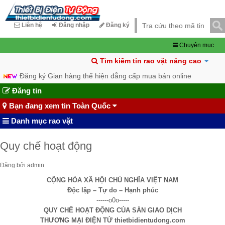
Liên hệ
Đăng nhập
Đăng ký
Chuyên mục
Tìm kiếm tin rao vặt nâng cao
Đăng ký Gian hàng thể hiện đẳng cấp mua bán online
Đăng tin
Bạn đang xem tin Toàn Quốc
Danh mục rao vặt
Quy chế hoạt động
Đăng bởi
admin
CỘNG HÒA XÃ HỘI CHỦ NGHĨA VIỆT NAM
Độc lập – Tự do – Hạnh phúc
------o0o-----
QUY CHẾ HOẠT ĐỘNG CỦA SÀN GIAO DỊCH
THƯƠNG MẠI ĐIỆN TỬ thietbidientudong.com