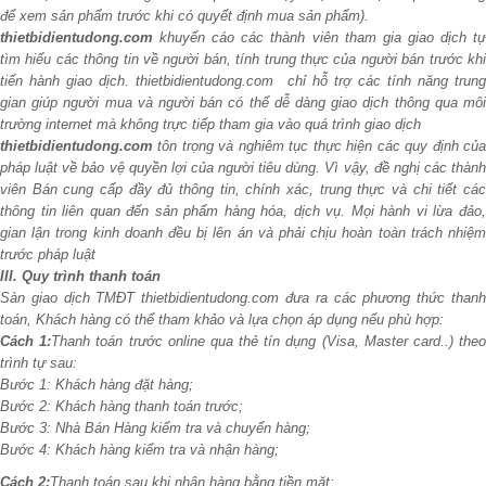
để xem sản phẩm trước khi có quyết định mua sản phẩm).
thietbidientudong.com
khuyến cáo các thành viên tham gia giao dịch t
tìm hiểu các thông tin về người bán, tính trung thực của người bán trước khi
tiến hành giao dịch. thietbidientudong.com chỉ hỗ trợ các tính năng trung
gian giúp người mua và người bán có thể dễ dàng giao dịch thông qua môi
trường internet mà không trực tiếp tham gia vào quá trình giao dịch
thietbidientudong.com
tôn trọng và nghiêm tục thực hiện các quy định củ
pháp luật về bảo vệ quyền lợi của người tiêu dùng. Vì vậy, đề nghị các thành
viên Bán cung cấp đầy đủ thông tin, chính xác, trung thực và chi tiết các
thông tin liên quan đến sản phẩm hàng hóa, dịch vụ. Mọi hành vi lừa đảo,
gian lận trong kinh doanh đều bị lên án và phải chịu hoàn toàn trách nhiệm
trước pháp luật
III. Quy trình thanh toán
Sàn giao dịch TMĐT thietbidientudong.com
đưa ra các phương thức thanh
toán, Khách hàng có thể tham khảo và lựa chọn áp dụng nếu phù hợp:
Cách 1:
Thanh toán trước online qua thẻ tín dụng (Visa, Master card..) the
trình tự sau:
Bước 1: Khách hàng đặt hàng;
Bước 2: Khách hàng thanh toán trước;
Bước 3: Nhà Bán Hàng kiểm tra và chuyển hàng;
Bước 4: Khách hàng kiểm tra và nhận hàng;
Cách 2:
Thanh toán sau khi nhận hàng bằng tiền mặt: