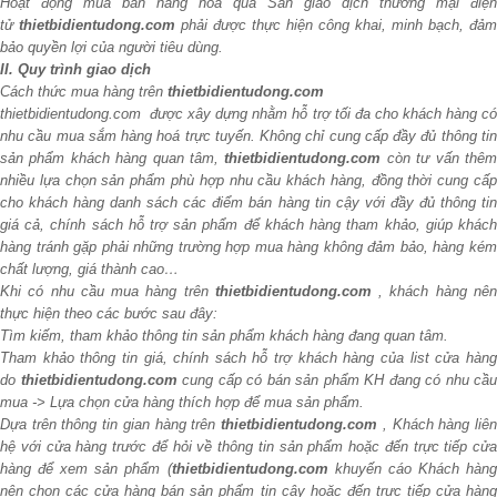
Hoạt động mua bán hàng hóa qua Sàn giao dịch thương mại điện
tử
thietbidientudong.com
phải được thực hiện công khai, minh bạch, đảm
bảo quyền lợi của người tiêu dùng.
II. Quy trình giao dịch
Cách thức mua hàng trên
thietbidientudong.com
thietbidientudong.com được xây dựng nhằm hỗ trợ tối đa cho khách hàng có
nhu cầu mua sắm hàng hoá trực tuyến. Không chỉ cung cấp đầy đủ thông tin
sản phẩm khách hàng quan tâm,
thietbidientudong.com
còn tư vấn thê
nhiều lựa chọn sản phẩm phù hợp nhu cầu khách hàng, đồng thời cung cấp
cho khách hàng danh sách các điểm bán hàng tin cậy với đầy đủ thông tin
giá cả, chính sách hỗ trợ sản phẩm để khách hàng tham khảo, giúp khách
hàng tránh gặp phải những trường hợp mua hàng không đảm bảo, hàng kém
chất lượng, giá thành cao…
Khi có nhu cầu mua hàng trên
thietbidientudong.com
, khách hàng nê
thực hiện theo các bước sau đây:
Tìm kiếm, tham khảo thông tin sản phẩm khách hàng đang quan tâm.
Tham khảo thông tin giá, chính sách hỗ trợ khách hàng của list cửa hàng
do
thietbidientudong.com
cung cấp có bán sản phẩm KH đang có nhu cầu
mua -> Lựa chọn cửa hàng thích hợp để mua sản phẩm.
Dựa trên thông tin gian hàng trên
thietbidientudong.com
, Khách hàng liê
hệ với cửa hàng trước để hỏi về thông tin sản phẩm hoặc đến trực tiếp cửa
hàng để xem sản phẩm (
thietbidientudong.com
khuyến cáo Khách hàn
nên chọn các cửa hàng bán sản phẩm tin cậy hoặc đến trực tiếp cửa hàng