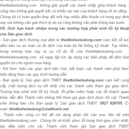
thietbidientudong.com không giải quyết các tranh chấp giữa khách hàng ,
cũng như không giải quyết bất cứ khiếu nại nào của khách hàng về tin đăng.
Chúng tôi có toàn quyền thay đổi một hay nhiều điều khoản có trong quy định
này mà không cần giải thích lý do và cũng không cần phải thông báo trước.
VII. Giới hạn trách nhiệm trong các trường hợp phát sinh lỗi kỹ thuật
của Sàn giao dịch
- Sàn giao dịch thương mại điện tử
thietbidientudong.com
cam kết nỗ lự
đảm bảo sự an toàn và ổn định của toàn bộ hệ thống kỹ thuật. Tuy nhiên,
trong trường hợp xảy ra sự cố do lỗi của thietbidientudong.com ,
thietbidientudong.com sẽ ngay lập tức áp dụng các biện pháp để đảm bảo
quyền lợi cho người mua hàng.
- Khi thực hiện các giao dịch trên Sàn, bắt buộc các thành viên phải thực
hiện đúng theo các quy trình hướng dẫn.
- Ban quản lý Sàn giao dịch TMĐT
thietbidientudong.com
cam kết cun
cấp chất lượng dịch vụ tốt nhất cho các thành viên tham gia giao dịch.
Trường hợp phát sinh lỗi kỹ thuật, lỗi phần mềm hoặc các lỗi khách quan
khác dẫn đến Thành viên không thể tham gia giao dịch được thì các Thành
viên thông báo cho Ban quản lý Sàn giao dịch TMĐT:
0917 828705
, E
mail:
thietbidientudong@vietkhanh.net
- Thành viên cũng có thể để nội dung phản hồi vào mục liên hệ trên
thietbidientudong.com . Chúng tôi sẽ khắc phục lỗi trong thời gian sớm nhất,
tạo điều kiện cho các Thành viên tham gia Sàn giao dịch TMĐT