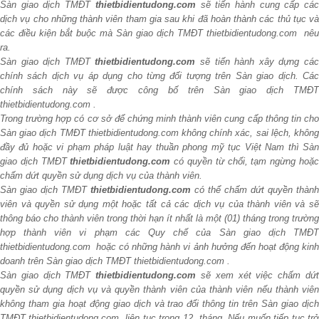
Sàn giao dịch TMĐT
thietbidientudong.com
sẽ tiến hành cung cấp cá
dịch vụ cho những thành viên tham gia sau khi đã hoàn thành các thủ tục và
các điều kiện bắt buộc mà Sàn giao dịch TMĐT thietbidientudong.com nêu
ra.
Sàn giao dịch TMĐT
thietbidientudong.com
sẽ tiến hành xây dựng cá
chính sách dịch vụ áp dụng cho từng đối tượng trên Sàn giao dịch. Các
chính sách này sẽ được công bố trên Sàn giao dịch TMĐT
thietbidientudong.com .
Trong trường hợp có cơ sở để chứng minh thành viên cung cấp thông tin cho
Sàn giao dịch TMĐT thietbidientudong.com không chính xác, sai lệch, không
đầy đủ hoặc vi phạm pháp luật hay thuần phong mỹ tục Việt Nam thì Sàn
giao dịch TMĐT
thietbidientudong.com
có quyền từ chối, tạm ngừng hoặ
chấm dứt quyền sử dụng dịch vụ của thành viên.
Sàn giao dịch TMĐT
thietbidientudong.com
có thể chấm dứt quyền thành
viên và quyền sử dụng một hoặc tất cả các dịch vụ của thành viên và sẽ
thông báo cho thành viên trong thời hạn ít nhất là một (01) tháng trong trường
hợp thành viên vi phạm các Quy chế của Sàn giao dịch TMĐT
thietbidientudong.com hoặc có những hành vi ảnh hưởng đến hoạt động kinh
doanh trên Sàn giao dịch TMĐT thietbidientudong.com .
Sàn giao dịch TMĐT
thietbidientudong.com
sẽ xem xét việc chấm dứ
quyền sử dụng dịch vụ và quyền thành viên của thành viên nếu thành viên
không tham gia hoạt động giao dịch và trao đổi thông tin trên Sàn giao dịch
TMĐT thietbidientudong.com liên tục trong 12 tháng. Nếu muốn tiếp tục trở