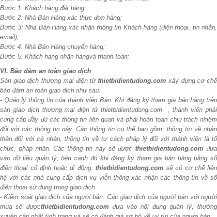
Bước 1: Khách hàng đặt hàng;
Bước 2: Nhà Bán Hàng xác thực đơn hàng;
Bước 3: Nhà Bán Hàng xác nhận thông tin Khách hàng (điện thoại, tin nhắn,
email);
Bước 4: Nhà Bán Hàng chuyển hàng;
Bước 5: Khách hàng nhận hàng
và thanh toán;
VI. Bảo đảm an toàn giao dịch
Sàn giao dịch thương mại điện tử
thietbidientudong.com
xây dựng cơ ch
bảo đảm an toàn giao dịch như sau:
- Quản lý thông tin của thành viên Bán. Khi đăng ký tham gia bán hàng trên
sàn giao dịch thương mại điện tử thietbidientudong.com , thành viên phải
cung cấp đầy đủ các thông tin liên quan và phải hoàn toàn chịu trách nhiệm
đối với các thông tin này. Các thông tin cụ thể bao gồm: thông tin về nhân
thân đối với cá nhân, thông tin về tư cách pháp lý đối với thành viên là tổ
chức, pháp nhân. Các thông tin này sẽ được
thietbidientudong.com
đư
vào dữ liệu quản lý, bên cạnh đó khi đăng ký tham gia bán hàng bằng số
điện thoại cố định hoặc di động.
thietbidientudong.com
sẽ có cơ chế liên
hệ với các nhà cung cấp dịch vụ viễn thông xác nhận các thông tin về số
điện thoại sử dụng trong giao dịch
- Kiểm soát giao dịch của người bán: Các giao dịch của người bán với người
mua sẽ được
thietbidientudong.com
đưa vào nội dung quản lý, thườn
xuyên cập nhật tình trạng và sẽ có đánh giá sơ bộ về uy tín của người bán