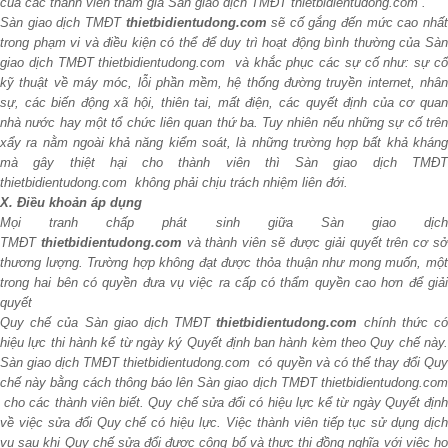
của các thành viên tham gia Sàn giao dịch TMĐT thietbidientudong.com .
Sàn giao dịch TMĐT
thietbidientudong.com
sẽ cố gắng đến mức cao nhấ
trong phạm vi và điều kiện có thể để duy trì hoạt động bình thường của Sàn
giao dịch TMĐT thietbidientudong.com và khắc phục các sự cố như: sự cố
kỹ thuật về máy móc, lỗi phần mềm, hệ thống đường truyền internet, nhân
sự, các biến động xã hội, thiên tai, mất điện, các quyết định của cơ quan
nhà nước hay một tổ chức liên quan thứ ba. Tuy nhiên nếu những sự cố trên
xẩy ra nằm ngoài khả năng kiểm soát, là những trường hợp bất khả kháng
mà gây thiệt hại cho thành viên thì Sàn giao dịch TMĐT
thietbidientudong.com không phải chịu trách nhiệm liên đới.
X. Điều khoản áp dụng
Mọi tranh chấp phát sinh giữa Sàn giao dịch
TMĐT
thietbidientudong.com
và thành viên sẽ được giải quyết trên cơ s
thương lượng. Trường hợp không đạt được thỏa thuận như mong muốn, một
trong hai bên có quyền đưa vụ việc ra cấp có thẩm quyền cao hơn để giải
quyết
Quy chế của Sàn giao dịch TMĐT
thietbidientudong.com
chính thức c
hiệu lực thi hành kể từ ngày ký Quyết định ban hành kèm theo Quy chế này.
Sàn giao dịch TMĐT thietbidientudong.com có quyền và có thể thay đổi Quy
chế này bằng cách thông báo lên Sàn giao dịch TMĐT thietbidientudong.com
cho các thành viên biết. Quy chế sửa đổi có hiệu lực kể từ ngày Quyết định
về việc sửa đổi Quy chế có hiệu lực. Việc thành viên tiếp tục sử dụng dịch
vụ sau khi Quy chế sửa đổi được công bố và thực thi đồng nghĩa với việc họ