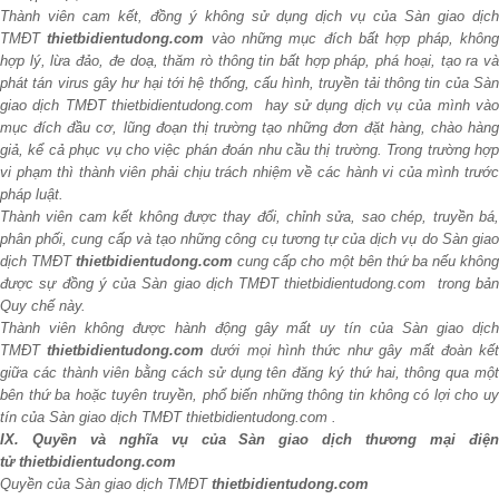
Thành viên cam kết, đồng ý không sử dụng dịch vụ của Sàn giao dịch
TMĐT
thietbidientudong.com
vào những mục đích bất hợp pháp, khôn
hợp lý, lừa đảo, đe doạ, thăm rò thông tin bất hợp pháp, phá hoại, tạo ra và
phát tán virus gây hư hại tới hệ thống, cấu hình, truyền tải thông tin của Sàn
giao dịch TMĐT thietbidientudong.com hay sử dụng dịch vụ của mình vào
mục đích đầu cơ, lũng đoạn thị trường tạo những đơn đặt hàng, chào hàng
giả, kể cả phục vụ cho việc phán đoán nhu cầu thị trường. Trong trường hợp
vi phạm thì thành viên phải chịu trách nhiệm về các hành vi của mình trước
pháp luật.
Thành viên cam kết không được thay đổi, chỉnh sửa, sao chép, truyền bá,
phân phối, cung cấp và tạo những công cụ tương tự của dịch vụ do Sàn giao
dịch TMĐT
thietbidientudong.com
cung cấp cho một bên thứ ba nếu khôn
được sự đồng ý của Sàn giao dịch TMĐT thietbidientudong.com trong bản
Quy chế này.
Thành viên không được hành động gây mất uy tín của Sàn giao dịch
TMĐT
thietbidientudong.com
dưới mọi hình thức như gây mất đoàn kế
giữa các thành viên bằng cách sử dụng tên đăng ký thứ hai, thông qua một
bên thứ ba hoặc tuyên truyền, phổ biến những thông tin không có lợi cho uy
tín của Sàn giao dịch TMĐT thietbidientudong.com .
IX. Quyền và nghĩa vụ của Sàn giao dịch thương mại điện
tử thietbidientudong.com
Quyền của Sàn giao dịch TMĐT
thietbidientudong.com