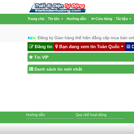
Trang chủ
Tin tức
Hướng dẫn
Cửa hàng
Tài liệu
Đăng ký Gian hàng thể hiện đẳng cấp mua bán onl
Đăng tin
Bạn đang xem tin Toàn Quốc
D
Tin VIP
Danh sách tin mới nhất
Hướng dẫn
Quy chế hoạt động