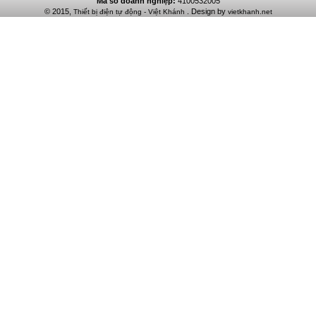
Mã số doanh nghiệp:
4100532005
© 2015,
. Design by
Thiết bị điện tự động - Việt Khánh
vietkhanh.net