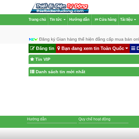
Trang chủ
Tin tức
Hướng dẫn
Cửa hàng
Tài liệu
Đăng ký Gian hàng thể hiện đẳng cấp mua bán onl
Đăng tin
Bạn đang xem tin Toàn Quốc
D
Tin VIP
Danh sách tin mới nhất
Hướng dẫn
Quy chế hoạt động