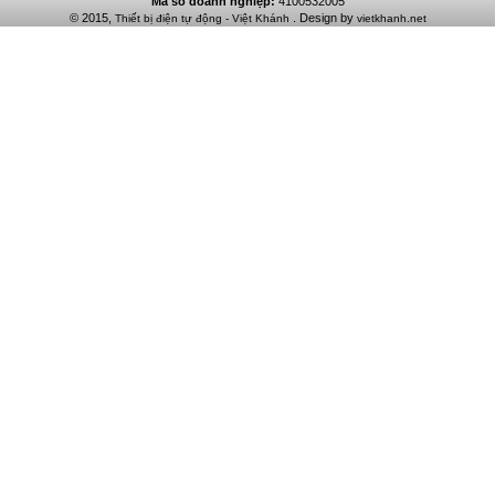
Mã số doanh nghiệp:
4100532005
© 2015,
. Design by
Thiết bị điện tự động - Việt Khánh
vietkhanh.net