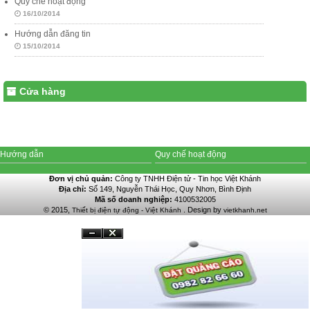
Quy chế hoạt động
16/10/2014
Hướng dẫn đăng tin
15/10/2014
Cửa hàng
Hướng dẫn
Quy chế hoạt động
Đơn vị chủ quản:
Công ty TNHH Điện tử - Tin học Việt Khánh
Địa chỉ:
Số 149, Nguyễn Thái Học, Quy Nhơn, Bình Định
Mã số doanh nghiệp:
4100532005
© 2015,
. Design by
Thiết bị điện tự động - Việt Khánh
vietkhanh.net
Đóng
Ẩn