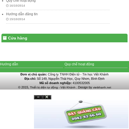
Quy chế hoạt động
16/10/2014
Hướng dẫn đăng tin
15/10/2014
Cửa hàng
Hướng dẫn
Quy chế hoạt động
Đơn vị chủ quản:
Công ty TNHH Điện tử - Tin học Việt Khánh
Địa chỉ:
Số 149, Nguyễn Thái Học, Quy Nhơn, Bình Định
Mã số doanh nghiệp:
4100532005
© 2015,
. Design by
Thiết bị điện tự động - Việt Khánh
vietkhanh.net
Đóng
Ẩn