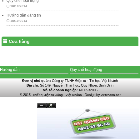
Quy chế hoạt động
16/10/2014
Hướng dẫn đăng tin
15/10/2014
Cửa hàng
Hướng dẫn
Quy chế hoạt động
Đơn vị chủ quản:
Công ty TNHH Điện tử - Tin học Việt Khánh
Địa chỉ:
Số 149, Nguyễn Thái Học, Quy Nhơn, Bình Định
Mã số doanh nghiệp:
4100532005
© 2015,
. Design by
Thiết bị điện tự động - Việt Khánh
vietkhanh.net
Đóng
Ẩn