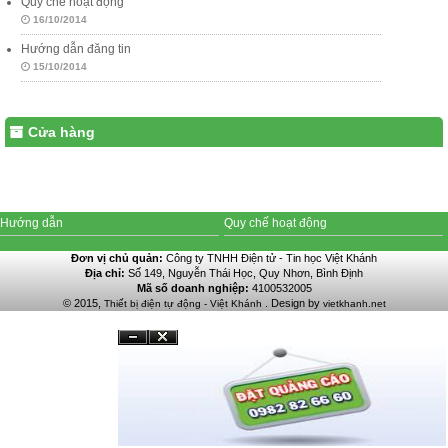
Quy chế hoạt động
16/10/2014
Hướng dẫn đăng tin
15/10/2014
Cửa hàng
Hướng dẫn
Quy chế hoạt động
Đơn vị chủ quản:
Công ty TNHH Điện tử - Tin học Việt Khánh
Địa chỉ:
Số 149, Nguyễn Thái Học, Quy Nhơn, Bình Định
Mã số doanh nghiệp:
4100532005
© 2015,
. Design by
Thiết bị điện tự động - Việt Khánh
vietkhanh.net
Đóng
Ẩn