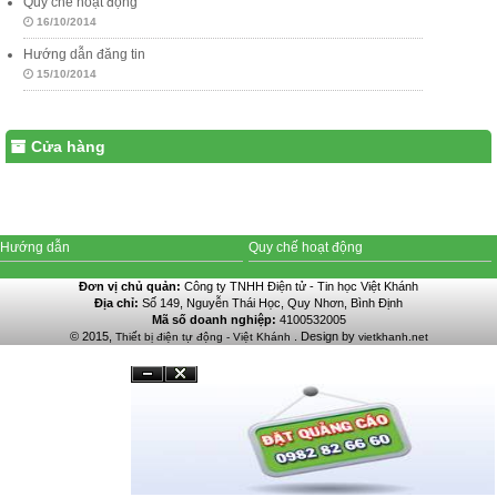
Quy chế hoạt động
16/10/2014
Hướng dẫn đăng tin
15/10/2014
Cửa hàng
Hướng dẫn
Quy chế hoạt động
Đơn vị chủ quản:
Công ty TNHH Điện tử - Tin học Việt Khánh
Địa chỉ:
Số 149, Nguyễn Thái Học, Quy Nhơn, Bình Định
Mã số doanh nghiệp:
4100532005
© 2015,
. Design by
Thiết bị điện tự động - Việt Khánh
vietkhanh.net
Đóng
Ẩn