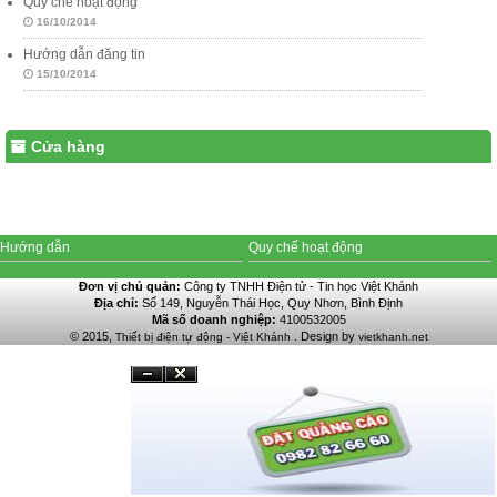
Quy chế hoạt động
16/10/2014
Hướng dẫn đăng tin
15/10/2014
Cửa hàng
Hướng dẫn
Quy chế hoạt động
Đơn vị chủ quản:
Công ty TNHH Điện tử - Tin học Việt Khánh
Địa chỉ:
Số 149, Nguyễn Thái Học, Quy Nhơn, Bình Định
Mã số doanh nghiệp:
4100532005
© 2015,
. Design by
Thiết bị điện tự động - Việt Khánh
vietkhanh.net
Đóng
Ẩn